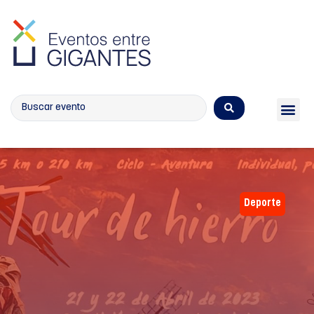
Calendario de eventos
Deporte