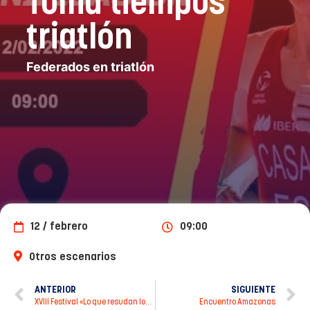
Toma tiempos
triatlón
Federados en triatlón
12 / febrero
09:00
Otros escenarios
ANTERIOR
SIGUIENTE
XVIII Festival «Lo que resudan los molinos»
Encuentro Amazonas