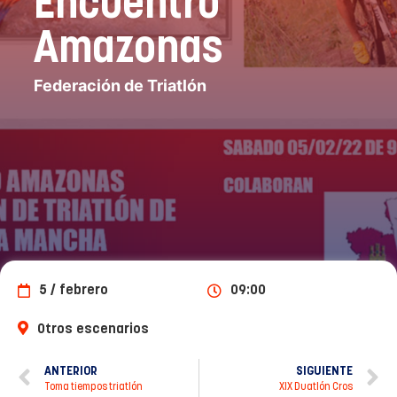
Encuentro
Amazonas
Federación de Triatlón
5 / febrero
09:00
Otros escenarios
ANTERIOR
SIGUIENTE
Toma tiempos triatlón
XIX Duatlón Cros