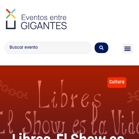
Calendario de eventos
Cultura