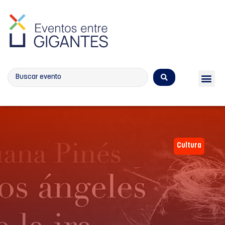
Calendario de eventos
Cultura