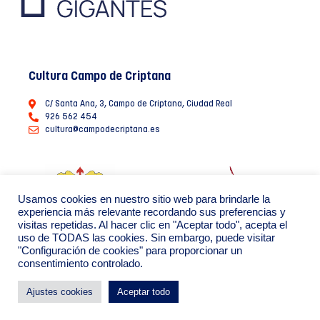
Cultura Campo de Criptana
C/ Santa Ana, 3, Campo de Criptana, Ciudad Real
926 562 454
cultura@campodecriptana.es
Usamos cookies en nuestro sitio web para brindarle la
experiencia más relevante recordando sus preferencias y
visitas repetidas. Al hacer clic en "Aceptar todo", acepta el
uso de TODAS las cookies. Sin embargo, puede visitar
"Configuración de cookies" para proporcionar un
consentimiento controlado.
Ayuntamiento de Campo de Criptana 2022
Política de Privacidad de datos
Política de Cookies
Ajustes cookies
Aceptar todo
By: Creáikos estudio