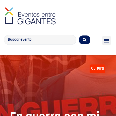
Calendario de eventos
Cultura