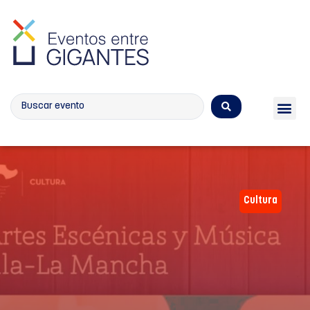
Calendario de eventos
Cultura