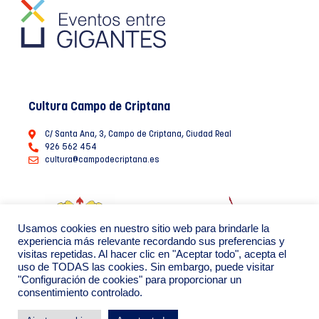
Cultura Campo de Criptana
C/ Santa Ana, 3, Campo de Criptana, Ciudad Real
926 562 454
cultura@campodecriptana.es
Usamos cookies en nuestro sitio web para brindarle la
experiencia más relevante recordando sus preferencias y
visitas repetidas. Al hacer clic en "Aceptar todo", acepta el
uso de TODAS las cookies. Sin embargo, puede visitar
"Configuración de cookies" para proporcionar un
consentimiento controlado.
Ayuntamiento de Campo de Criptana 2022
Política de Privacidad de datos
Política de Cookies