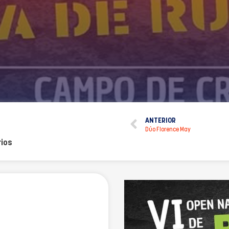
ANTERIOR
Dúo Florence May
ios