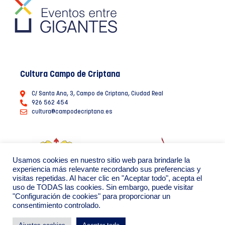
Cultura Campo de Criptana
C/ Santa Ana, 3, Campo de Criptana, Ciudad Real
926 562 454
cultura@campodecriptana.es
Usamos cookies en nuestro sitio web para brindarle la
experiencia más relevante recordando sus preferencias y
visitas repetidas. Al hacer clic en "Aceptar todo", acepta el
uso de TODAS las cookies. Sin embargo, puede visitar
"Configuración de cookies" para proporcionar un
consentimiento controlado.
Ayuntamiento de Campo de Criptana 2022
Política de Privacidad de datos
Política de Cookies