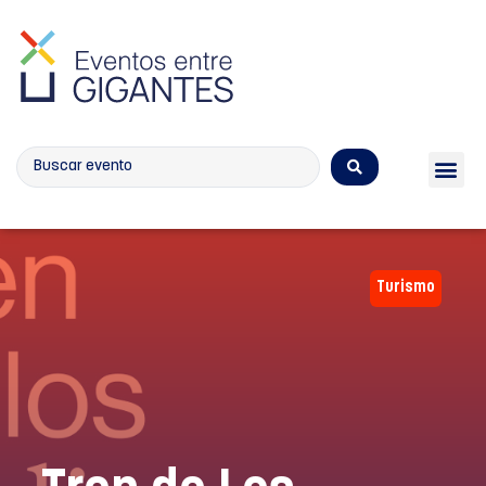
Calendario de eventos
Turismo