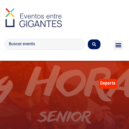
Calendario de eventos
Deporte