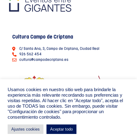
Cultura Campo de Criptana
C/ Santa Ana, 3, Campo de Criptana, Ciudad Real
926 562 454
cultura@campodecriptana.es
Usamos cookies en nuestro sitio web para brindarle la
experiencia más relevante recordando sus preferencias y
visitas repetidas. Al hacer clic en "Aceptar todo", acepta el
uso de TODAS las cookies. Sin embargo, puede visitar
"Configuración de cookies" para proporcionar un
consentimiento controlado.
Ayuntamiento de Campo de Criptana 2022
Política de Privacidad de datos
Política de Cookies
Ajustes cookies
Aceptar todo