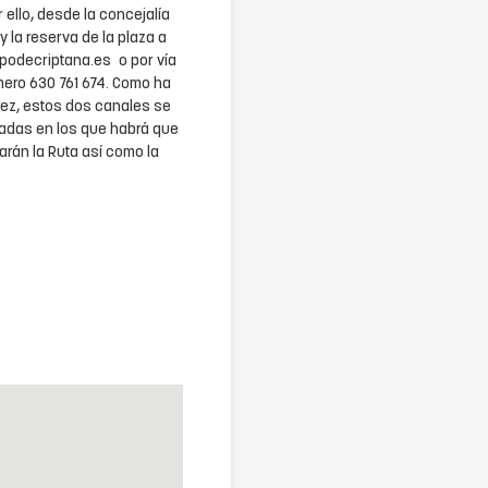
 ello, desde la concejalía
y la reserva de la plaza a
podecriptana.es o por vía
mero 630 761 674. Como ha
dez, estos dos canales se
sadas en los que habrá que
arán la Ruta así como la