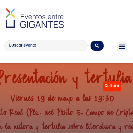
Calendario de eventos
Cultura