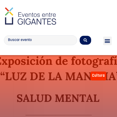
Calendario de eventos
Cultura