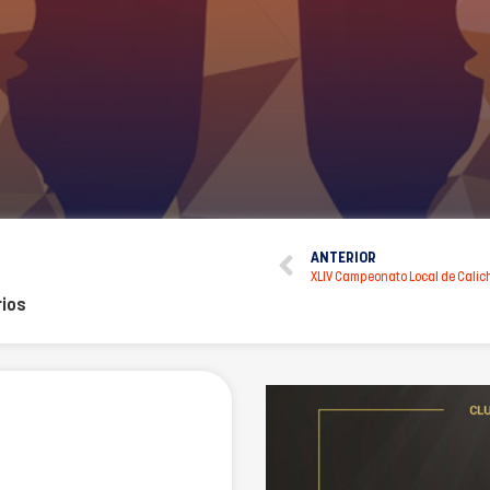
ANTERIOR
XLIV Campeonato Local de Calic
ios