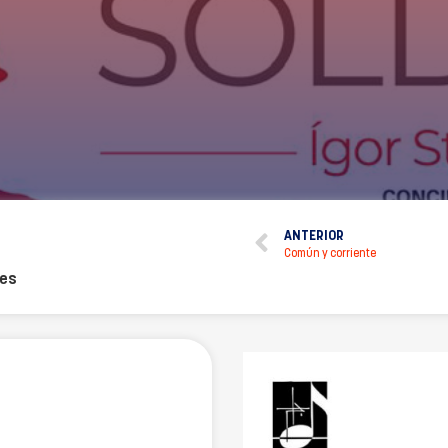
ANTERIOR
Común y corriente
tes