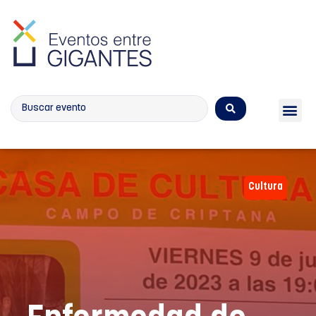
Calendario de eventos
Cultura