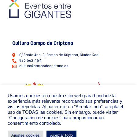
Cultura Campo de Criptana
C/ Santa Ana, 3, Campo de Criptana, Ciudad Real
926 562 454
cultura@campodecriptana.es
Usamos cookies en nuestro sitio web para brindarle la
experiencia más relevante recordando sus preferencias y
visitas repetidas. Al hacer clic en "Aceptar todo", acepta el
uso de TODAS las cookies. Sin embargo, puede visitar
"Configuración de cookies" para proporcionar un
consentimiento controlado.
Ayuntamiento de Campo de Criptana 2022
Política de Privacidad de datos
Política de Cookies
Ajustes cookies
Aceptar todo