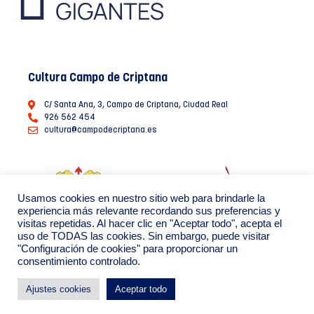
Cultura Campo de Criptana
C/ Santa Ana, 3, Campo de Criptana, Ciudad Real
926 562 454
cultura@campodecriptana.es
Usamos cookies en nuestro sitio web para brindarle la
experiencia más relevante recordando sus preferencias y
visitas repetidas. Al hacer clic en "Aceptar todo", acepta el
uso de TODAS las cookies. Sin embargo, puede visitar
"Configuración de cookies" para proporcionar un
consentimiento controlado.
Ayuntamiento de Campo de Criptana 2022
Política de Privacidad de datos
Política de Cookies
Ajustes cookies
Aceptar todo
By: Creáikos estudio