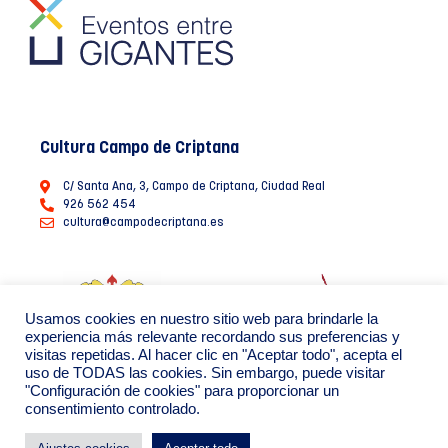
Cultura Campo de Criptana
C/ Santa Ana, 3, Campo de Criptana, Ciudad Real
926 562 454
cultura@campodecriptana.es
Usamos cookies en nuestro sitio web para brindarle la
experiencia más relevante recordando sus preferencias y
visitas repetidas. Al hacer clic en "Aceptar todo", acepta el
uso de TODAS las cookies. Sin embargo, puede visitar
"Configuración de cookies" para proporcionar un
consentimiento controlado.
Ayuntamiento de Campo de Criptana 2022
Política de Privacidad de datos
Política de Cookies