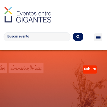
Calendario de eventos
Cultura