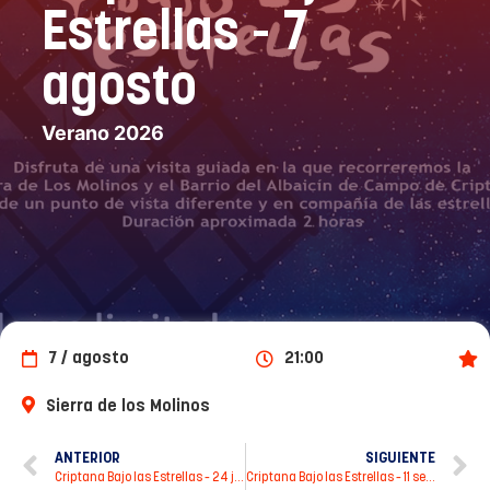
Estrellas - 7
agosto
Verano 2026
7 / agosto
21:00
Destacados
Sierra de los Molinos
ANTERIOR
SIGUIENTE
Criptana Bajo las Estrellas – 24 julio
Criptana Bajo las Estrellas – 11 septiembre