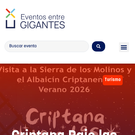
Calendario de eventos
Turismo