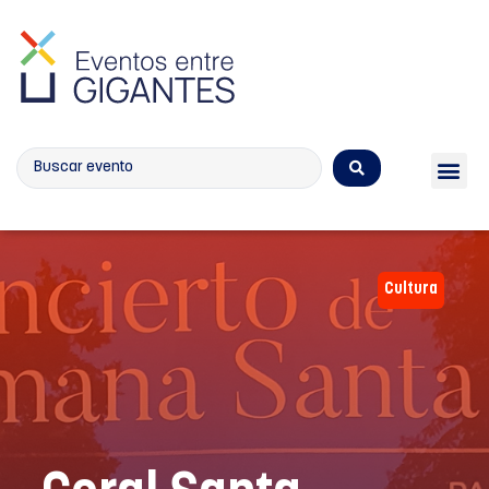
Calendario de eventos
Cultura