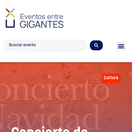
Calendario de eventos
Cultura