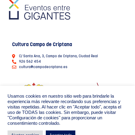
Cultura Campo de Criptana
C/ Santa Ana, 3, Campo de Criptana, Ciudad Real
926 562 454
cultura@campodecriptana.es
Usamos cookies en nuestro sitio web para brindarle la
experiencia más relevante recordando sus preferencias y
visitas repetidas. Al hacer clic en "Aceptar todo", acepta el
uso de TODAS las cookies. Sin embargo, puede visitar
"Configuración de cookies" para proporcionar un
consentimiento controlado.
Ayuntamiento de Campo de Criptana 2022
Política de Privacidad de datos
Política de Cookies