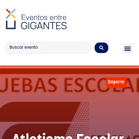
Calendario de eventos
Deporte