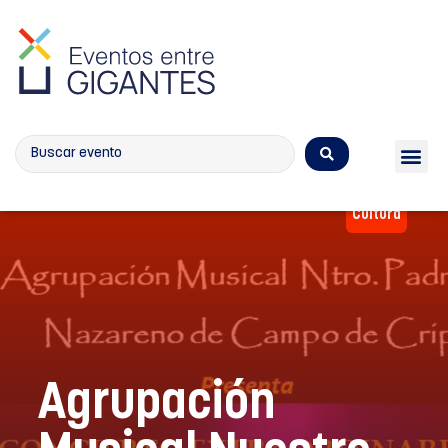
Calendario de eventos
Cultura
Agrupación